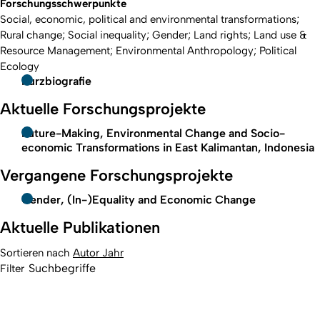
Forschungsschwerpunkte
Social, economic, political and environmental transformations;
Rural change; Social inequality; Gender; Land rights; Land use &
Resource Management; Environmental Anthropology; Political
Ecology
Kurzbiografie
Aktuelle Forschungsprojekte
Future-Making, Environmental Change and Socio-
economic Transformations in East Kalimantan, Indonesia
Vergangene Forschungsprojekte
Gender, (In-)Equality and Economic Change
Aktuelle Publikationen
Sortieren nach
Autor
Jahr
Filter
Erstellt am: 20. Oktober 2017 zuletzt geändert am: 27.
Nach
September 2023